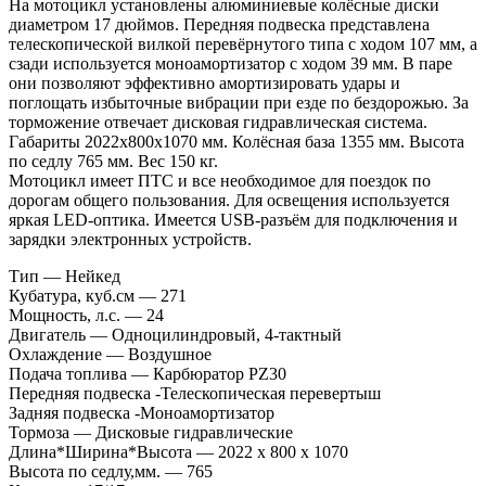
На мотоцикл установлены алюминиевые колёсные диски
диаметром 17 дюймов. Передняя подвеска представлена
телескопической вилкой перевёрнутого типа с ходом 107 мм, а
сзади используется моноамортизатор с ходом 39 мм. В паре
они позволяют эффективно амортизировать удары и
поглощать избыточные вибрации при езде по бездорожью. За
торможение отвечает дисковая гидравлическая система.
Габариты 2022x800x1070 мм. Колёсная база 1355 мм. Высота
по седлу 765 мм. Вес 150 кг.
Мотоцикл имеет ПТС и все необходимое для поездок по
дорогам общего пользования. Для освещения используется
яркая LED-оптика. Имеется USB-разъём для подключения и
зарядки электронных устройств.
Тип — Нейкед
Кубатура, куб.см — 271
Мощность, л.с. — 24
Двигатель — Одноцилиндровый, 4-тактный
Охлаждение — Воздушное
Подача топлива — Карбюратор PZ30
Передняя подвеска -Телескопическая перевертыш
Задняя подвеска -Моноамортизатор
Тормоза — Дисковые гидравлические
Длина*Ширина*Высота — 2022 х 800 х 1070
Высота по седлу,мм. — 765