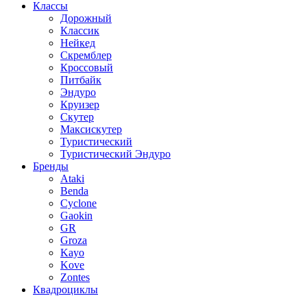
Классы
Дорожный
Классик
Нейкед
Скремблер
Кроссовый
Питбайк
Эндуро
Круизер
Скутер
Максискутер
Туристический
Туристический Эндуро
Бренды
Ataki
Benda
Cyclone
Gaokin
GR
Groza
Kayo
Kove
Zontes
Квадроциклы