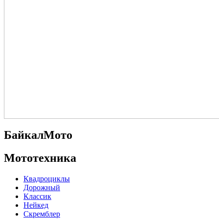
БайкалМото
Мототехника
Квадроциклы
Дорожный
Классик
Нейкед
Скремблер