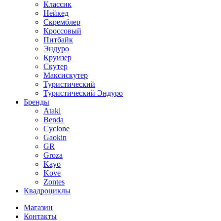
Классик
Нейкед
Скремблер
Кроссовый
Питбайк
Эндуро
Круизер
Скутер
Максискутер
Туристический
Туристический Эндуро
Бренды
Ataki
Benda
Cyclone
Gaokin
GR
Groza
Kayo
Kove
Zontes
Квадроциклы
Магазин
Контакты