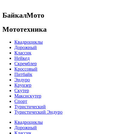
БайкалМото
Мототехника
Квадроциклы
Дорожный
Классик
Нейкед
Скремблер
Кроссовый
Питбайк
Эндуро
Круизер
Скутер
Максискутер
Спорт
Туристический
Туристический Эндуро
Квадроциклы
Дорожный
Классик