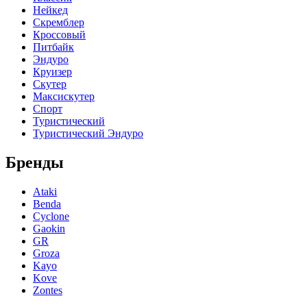
Нейкед
Скремблер
Кроссовый
Питбайк
Эндуро
Круизер
Скутер
Максискутер
Спорт
Туристический
Туристический Эндуро
Бренды
Ataki
Benda
Cyclone
Gaokin
GR
Groza
Kayo
Kove
Zontes