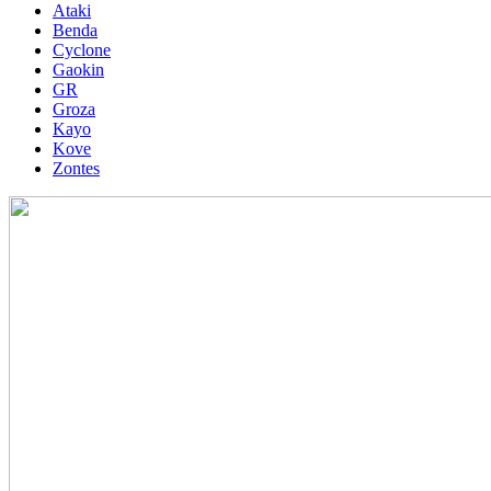
Ataki
Benda
Cyclone
Gaokin
GR
Groza
Kayo
Kove
Zontes