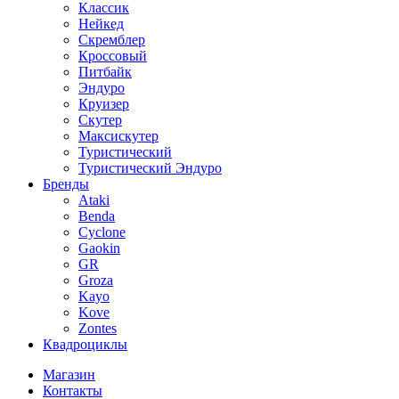
Классик
Нейкед
Скремблер
Кроссовый
Питбайк
Эндуро
Круизер
Скутер
Максискутер
Туристический
Туристический Эндуро
Бренды
Ataki
Benda
Cyclone
Gaokin
GR
Groza
Kayo
Kove
Zontes
Квадроциклы
Магазин
Контакты