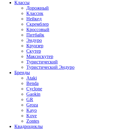
Классы
Дорожный
Классик
Нейкед
Скремблер
Кроссовый
Питбайк
Эндуро
Круизер
Скутер
Максискутер
Туристический
Туристический Эндуро
Бренды
Ataki
Benda
Cyclone
Gaokin
GR
Groza
Kayo
Kove
Zontes
Квадроциклы