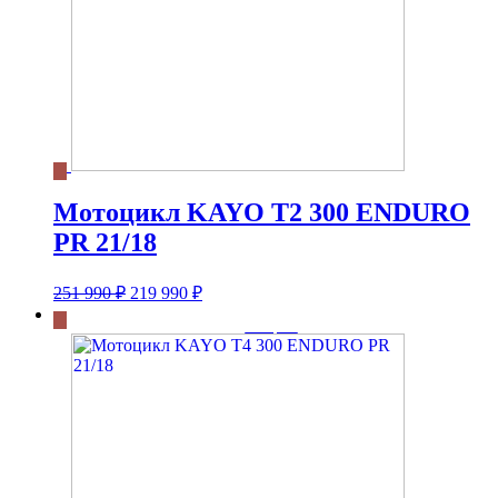
Мотоцикл KAYO T2 300 ENDURO
PR 21/18
Первоначальная
Текущая
251 990
₽
219 990
₽
цена
цена:
составляла
219
251
990 ₽.
990 ₽.