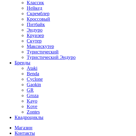
Классик
Нейкед
Скремблер
Кроссовый
Питбайк
Эндуро
Круизер
Скутер
Максискутер
Туристический
Туристический Эндуро
Бренды
Ataki
Benda
Cyclone
Gaokin
GR
Groza
Kayo
Kove
Zontes
Квадроциклы
Магазин
Контакты