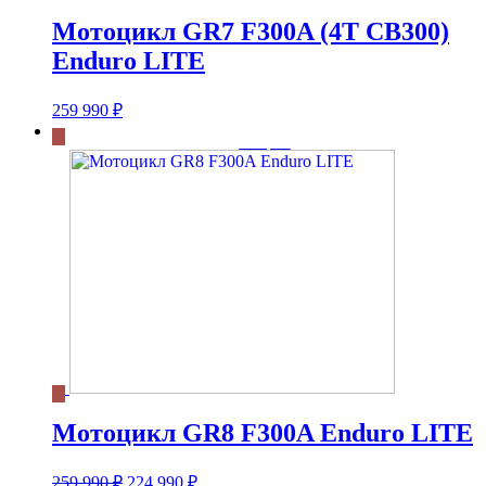
Мотоцикл GR7 F300A (4T CB300)
Enduro LITE
259 990
₽
Мотоцикл GR8 F300A Enduro LITE
Первоначальная
Текущая
259 990
₽
224 990
₽