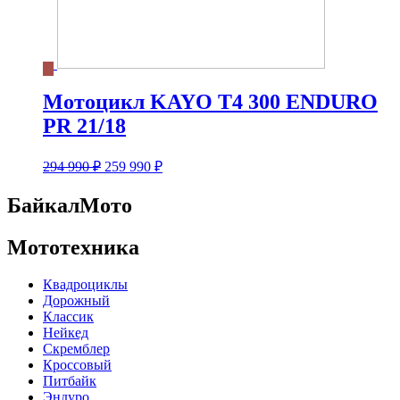
Мотоцикл KAYO T4 300 ENDURO
PR 21/18
Первоначальная
Текущая
294 990
₽
259 990
₽
цена
цена:
составляла
259
БайкалМото
294
990 ₽.
990 ₽.
Мототехника
Квадроциклы
Дорожный
Классик
Нейкед
Скремблер
Кроссовый
Питбайк
Эндуро