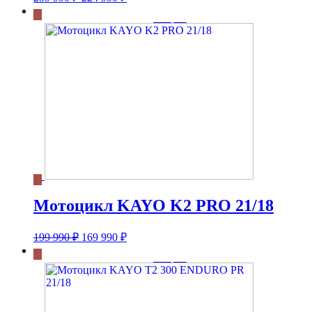
цена
цена:
составляла
224
259
990 ₽.
990 ₽.
Мотоцикл KAYO K2 PRO 21/18
Первоначальная
Текущая
199 990
₽
169 990
₽
цена
цена:
составляла
169
199
990 ₽.
990 ₽.