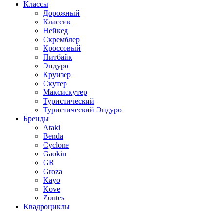
Классы
Дорожный
Классик
Нейкед
Скремблер
Кроссовый
Питбайк
Эндуро
Круизер
Скутер
Максискутер
Туристический
Туристический Эндуро
Бренды
Ataki
Benda
Cyclone
Gaokin
GR
Groza
Kayo
Kove
Zontes
Квадроциклы