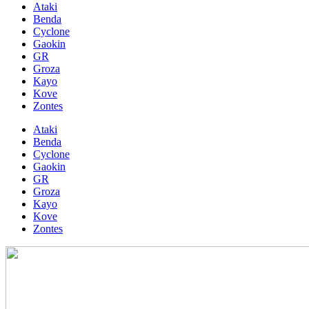
Ataki
Benda
Cyclone
Gaokin
GR
Groza
Kayo
Kove
Zontes
Ataki
Benda
Cyclone
Gaokin
GR
Groza
Kayo
Kove
Zontes