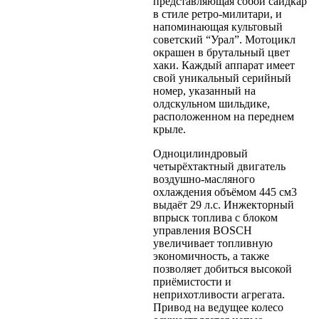
представляющая собой сайдкар
в стиле ретро-милитари, и
напоминающая культовый
советский “Урал”. Мотоцикл
окрашен в брутальный цвет
хаки. Каждый аппарат имеет
свой уникальный серийный
номер, указанный на
олдскульном шильдике,
расположенном на переднем
крыле.
Одноцилиндровый
четырёхтактный двигатель
воздушно-масляного
охлаждения объёмом 445 см3
выдаёт 29 л.с. Инжекторный
впрыск топлива с блоком
управления BOSCH
увеличивает топливную
экономичность, а также
позволяет добиться высокой
приёмистости и
неприхотливости агрегата.
Привод на ведущее колесо