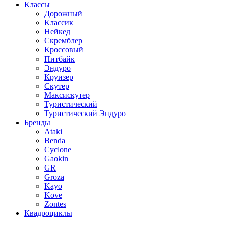
Классы
Дорожный
Классик
Нейкед
Скремблер
Кроссовый
Питбайк
Эндуро
Круизер
Скутер
Максискутер
Туристический
Туристический Эндуро
Бренды
Ataki
Benda
Cyclone
Gaokin
GR
Groza
Kayo
Kove
Zontes
Квадроциклы