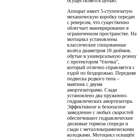
осуществляется цепью.
Аппарат имеет 5-ступенчатую
механическую коробку передач
с реверсом, что существенно
облегчает маневрирование в
ограниченном пространстве. На
мотоцикл установлены
классические спицованные
колёса диаметром 18 дюймов,
обутые в универсальную резину
с протектором “ёлочка”,
который отлично справляется с
ездой по бездорожью. Передняя
подвеска редкого типа –
маятник с двумя
амортизаторами. Сзади
установлено два пружинно-
гидравлических амортизатора.
Эффективное и безопасное
замедление с любых скоростей
обеспечивают гидравлические
дисковые тормоза спереди и
сзади с металлокерамическими
колодками. Мотоцикл оснащён