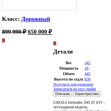
Класс:
Дорожный
Первоначальная
Текущая
899 990
₽
650 000
₽
цена
цена:
составляла
650
899
Детали
000 ₽.
990 ₽.
Вес
342
Мощность
29
Объем
445
Высота по седлу
830
Получить предложение
Записаться на тест-драйв
Описание
Характеристики
GROZA Defender 500 4T EFI –
легендарная модель,