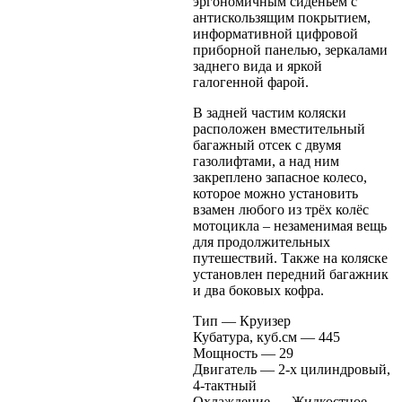
эргономичным сиденьем с
антискользящим покрытием,
информативной цифровой
приборной панелью, зеркалами
заднего вида и яркой
галогенной фарой.
В задней частим коляски
расположен вместительный
багажный отсек с двумя
газолифтами, а над ним
закреплено запасное колесо,
которое можно установить
взамен любого из трёх колёс
мотоцикла – незаменимая вещь
для продолжительных
путешествий. Также на коляске
установлен передний багажник
и два боковых кофра.
Тип — Круизер
Кубатура, куб.см — 445
Мощность — 29
Двигатель — 2-х цилиндровый,
4-тактный
Охлаждение — Жидкостное