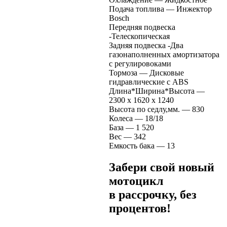
Подача топлива — Инжектор
Bosch
Передняя подвеска
-Телескопическая
Задняя подвеска -Два
газонаполненных амортизатора
с регулировоками
Тормоза — Дисковые
гидравлические с ABS
Длина*Ширина*Высота —
2300 х 1620 х 1240
Высота по седлу,мм. — 830
Колеса — 18/18
База — 1 520
Вес — 342
Емкость бака — 13
Забери свой новый
мотоцикл
в рассрочку
, без
процентов!