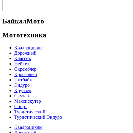
БайкалМото
Мототехника
Квадроциклы
Дорожный
Классик
Нейкед
Скремблер
Кроссовый
Питбайк
Эндуро
Круизер
Скутер
Максискутер
Спорт
Туристический
Туристический Эндуро
Квадроциклы
Дорожный