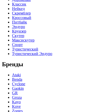
Классик
Нейкед
Скремблер
Кроссовый
Питбайк
Эндуро
Круизер
Скутер
Максискутер
Спорт
Туристический
Туристический Эндуро
Бренды
Ataki
Benda
Cyclone
Gaokin
GR
Groza
Kayo
Kove
Zontes