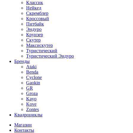
Классик
Нейкед
Скремблер
Кроссовый
Питбайк
Эндуро
Круизер
Скутер
Максискутер
Туристический
Туристический Эндуро
Бренды
Ataki
Benda
Cyclone
Gaokin
GR
Groza
Kayo
Kove
Zontes
Квадроциклы
Магазин
Контакты