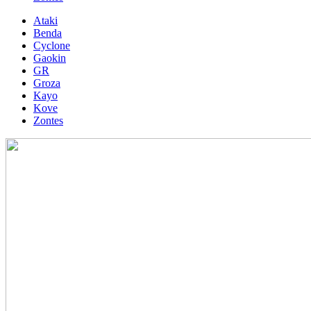
Ataki
Benda
Cyclone
Gaokin
GR
Groza
Kayo
Kove
Zontes