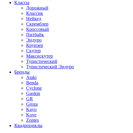
Классы
Дорожный
Классик
Нейкед
Скремблер
Кроссовый
Питбайк
Эндуро
Круизер
Скутер
Максискутер
Туристический
Туристический Эндуро
Бренды
Ataki
Benda
Cyclone
Gaokin
GR
Groza
Kayo
Kove
Zontes
Квадроциклы