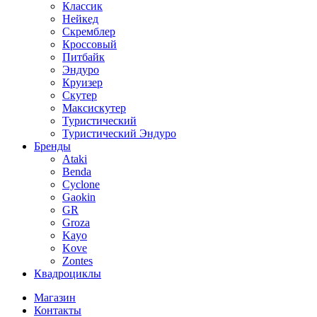
Классик
Нейкед
Скремблер
Кроссовый
Питбайк
Эндуро
Круизер
Скутер
Максискутер
Туристический
Туристический Эндуро
Бренды
Ataki
Benda
Cyclone
Gaokin
GR
Groza
Kayo
Kove
Zontes
Квадроциклы
Магазин
Контакты