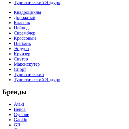
Туристический Эндуро
Квадроциклы
Дорожный
Классик
Нейкед
Скремблер
Кроссовый
Питбайк
Эндуро
Круизер
Скутер
Максискутер
Спорт
Туристический
Туристический Эндуро
Бренды
Ataki
Benda
Cyclone
Gaokin
GR