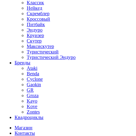
Классик
Нейкед
Скремблер
Кроссовый
Питбайк
Эндуро
Круизер
Скутер
Максискутер
Туристический
Туристический Эндуро
Бренды
Ataki
Benda
Cyclone
Gaokin
GR
Groza
Kayo
Kove
Zontes
Квадроциклы
Магазин
Контакты