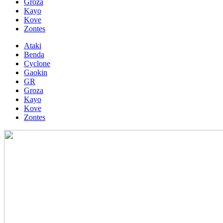
Groza
Kayo
Kove
Zontes
Ataki
Benda
Cyclone
Gaokin
GR
Groza
Kayo
Kove
Zontes