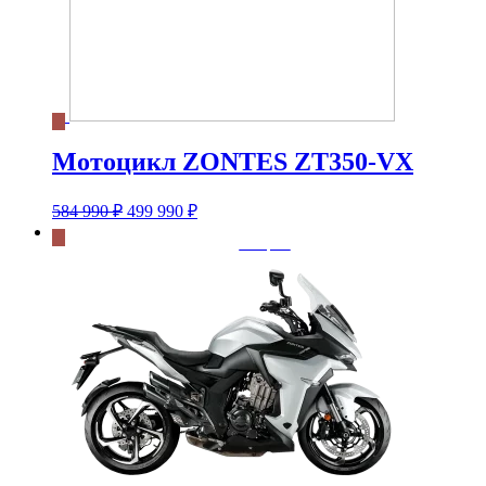
Мотоцикл ZONTES ZT350-VX
Первоначальная
Текущая
584 990
₽
499 990
₽
цена
цена:
составляла
499
584
990 ₽.
990 ₽.