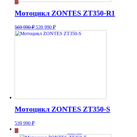
Мотоцикл ZONTES ZT350-R1
Первоначальная
Текущая
569 990
₽
539 990
₽
цена
цена:
составляла
539
569
990 ₽.
990 ₽.
Мотоцикл ZONTES ZT350-S
539 990
₽