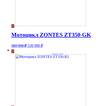
Мотоцикл ZONTES ZT350-GK
Первоначальная
Текущая
569 990
₽
539 990
₽
цена
цена:
составляла
539
569
990 ₽.
990 ₽.