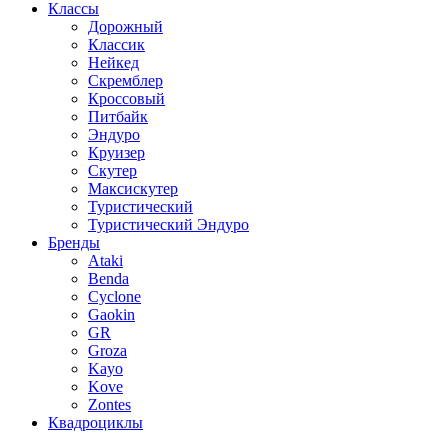
Классы
Дорожный
Классик
Нейкед
Скремблер
Кроссовый
Питбайк
Эндуро
Круизер
Скутер
Максискутер
Туристический
Туристический Эндуро
Бренды
Ataki
Benda
Cyclone
Gaokin
GR
Groza
Kayo
Kove
Zontes
Квадроциклы