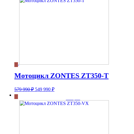
Мотоцикл ZONTES ZT350-T
Первоначальная
Текущая
579 990
₽
549 990
₽
цена
цена:
составляла
549
579
990 ₽.
990 ₽.