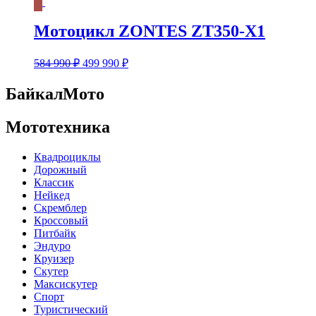
Мотоцикл ZONTES ZT350-X1
Первоначальная
Текущая
584 990
₽
499 990
₽
цена
цена:
составляла
499
БайкалМото
584
990 ₽.
990 ₽.
Мототехника
Квадроциклы
Дорожный
Классик
Нейкед
Скремблер
Кроссовый
Питбайк
Эндуро
Круизер
Скутер
Максискутер
Спорт
Туристический