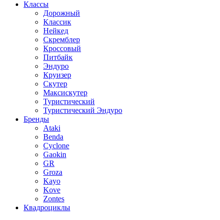
Классы
Дорожный
Классик
Нейкед
Скремблер
Кроссовый
Питбайк
Эндуро
Круизер
Скутер
Максискутер
Туристический
Туристический Эндуро
Бренды
Ataki
Benda
Cyclone
Gaokin
GR
Groza
Kayo
Kove
Zontes
Квадроциклы