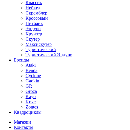
Классик
Нейкед
Скремблер
Кроссовый
Питбайк
Эндуро
Круизер
Скутер
Максискутер
Туристический
Туристический Эндуро
Бренды
Ataki
Benda
Cyclone
Gaokin
GR
Groza
Kayo
Kove
Zontes
Квадроциклы
Магазин
Контакты