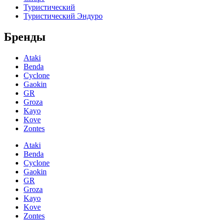
Туристический
Туристический Эндуро
Бренды
Ataki
Benda
Cyclone
Gaokin
GR
Groza
Kayo
Kove
Zontes
Ataki
Benda
Cyclone
Gaokin
GR
Groza
Kayo
Kove
Zontes